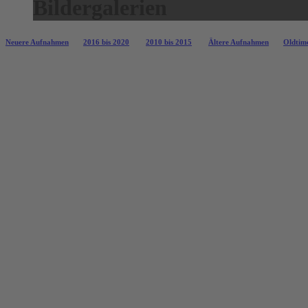
Bildergalerien
Neuere Aufnahmen
2016 bis 2020
2010 bis 2015
Ältere Aufnahmen
Oldtime