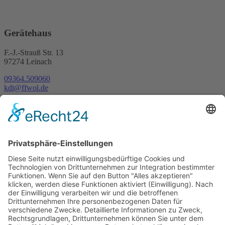
Gerätehaus
F.-J.-Strauß Str. 13
97274 Leinach
09364.509060
kdt@ffwol.de
Kartenansicht
Im Notfall
Kontakt
Goldstraße 41
97274 Leinach
09364.8080-20
info@ff-oberleinach.de