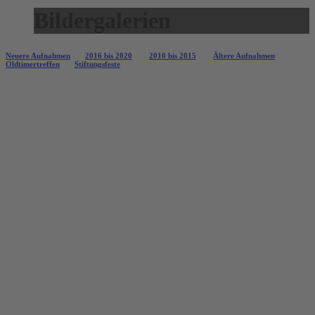
Bildergalerien
Neuere Aufnahmen
2016 bis 2020
2010 bis 2015
Ältere Aufnahmen
Oldtimertreffen
Stiftungsfeste