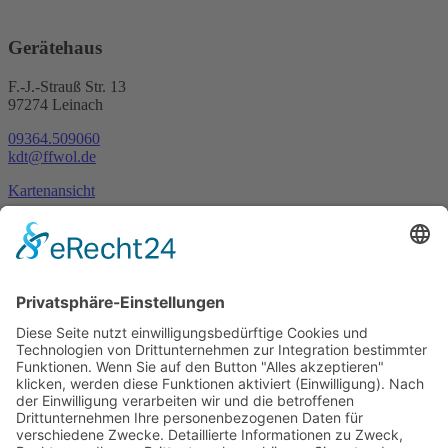
Gerätehaus
F.-J.-Strauß Str. 13
97274 Leinach
09364.509060
kdt@ffwol.de
Kartenansicht
Im Notfall
Kontakt
Goldstraße 41
97274 Leinach
09364.8080-20
info@ff-oberleinach.de