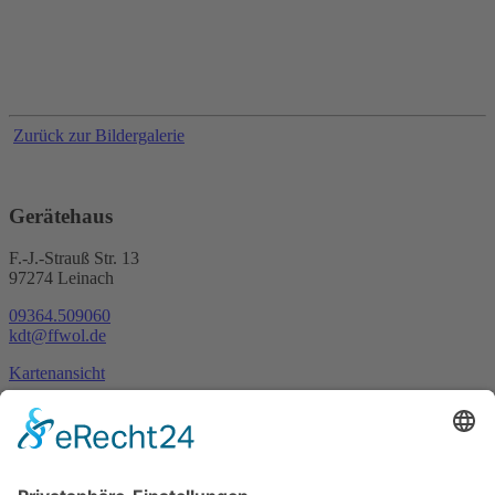
Zurück zur Bildergalerie
Gerätehaus
F.-J.-Strauß Str. 13
97274 Leinach
09364.509060
kdt@ffwol.de
Kartenansicht
Im Notfall