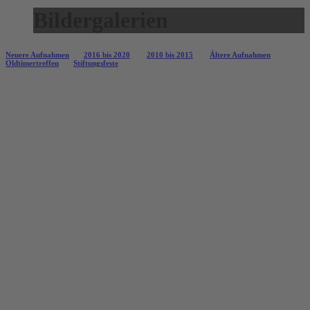
Bildergalerien
Neuere Aufnahmen
2016 bis 2020
2010 bis 2015
Ältere Aufnahmen
Oldtimertreffen
Stiftungsfeste