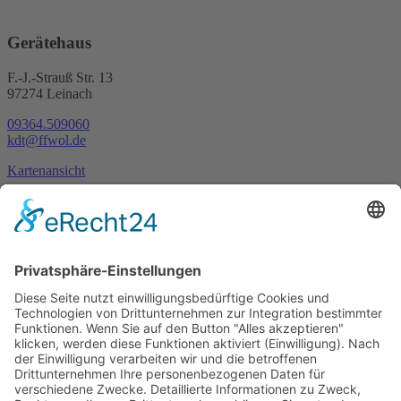
Gerätehaus
F.-J.-Strauß Str. 13
97274 Leinach
09364.509060
kdt@ffwol.de
Kartenansicht
Im Notfall
Kontakt
Goldstraße 41
97274 Leinach
09364.8080-20
info@ff-oberleinach.de