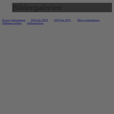
Bildergalerien
Neuere Aufnahmen
2016 bis 2020
2010 bis 2015
Ältere Aufnahmen
Oldtimertreffen
Stiftungsfeste