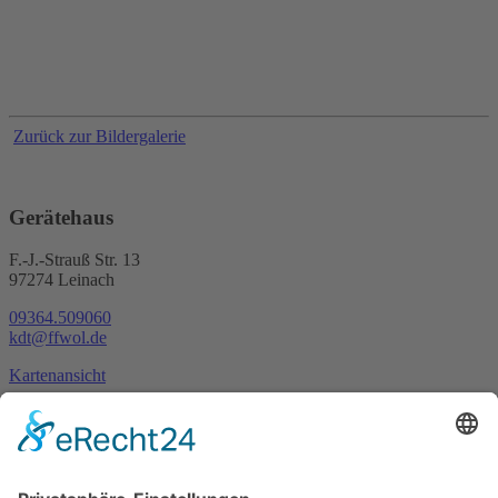
Zurück zur Bildergalerie
Gerätehaus
F.-J.-Strauß Str. 13
97274 Leinach
09364.509060
kdt@ffwol.de
Kartenansicht
Im Notfall