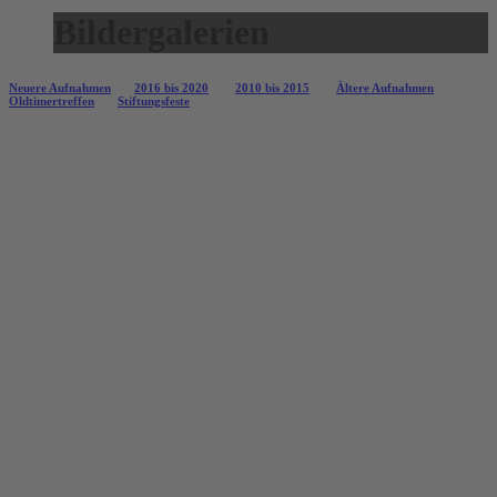
Bildergalerien
Neuere Aufnahmen
2016 bis 2020
2010 bis 2015
Ältere Aufnahmen
Oldtimertreffen
Stiftungsfeste