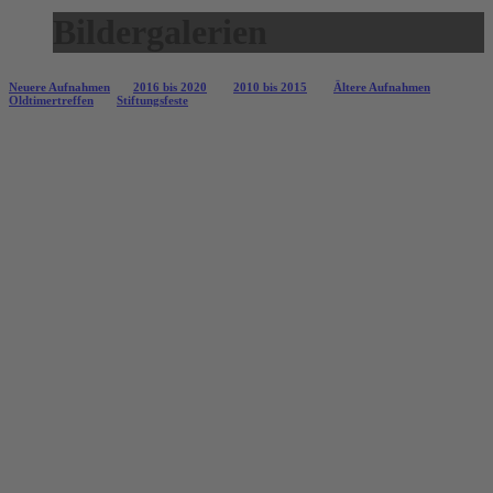
Bildergalerien
Neuere Aufnahmen
2016 bis 2020
2010 bis 2015
Ältere Aufnahmen
Oldtimertreffen
Stiftungsfeste