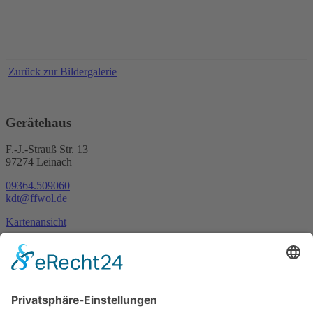
Zurück zur Bildergalerie
Gerätehaus
F.-J.-Strauß Str. 13
97274 Leinach
09364.509060
kdt@ffwol.de
Kartenansicht
Im Notfall
Kontakt