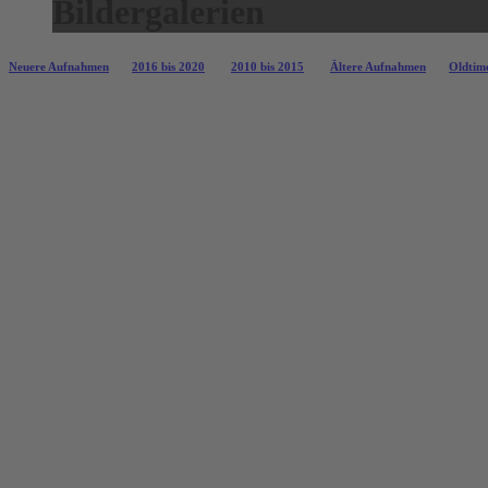
Bildergalerien
Neuere Aufnahmen
2016 bis 2020
2010 bis 2015
Ältere Aufnahmen
Oldtime