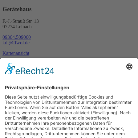
Gerätehaus
F.-J.-Strauß Str. 13
97274 Leinach
09364.509060
kdt@ffwol.de
Kartenansicht
Im Notfall
Kontakt
Goldstraße 41
97274 Leinach
09364.8080-20
info@ff-oberleinach.de
Kontakt