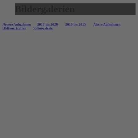
Bildergalerien
Neuere Aufnahmen
2016 bis 2020
2010 bis 2015
Ältere Aufnahmen
Oldtimertreffen
Stiftungsfeste