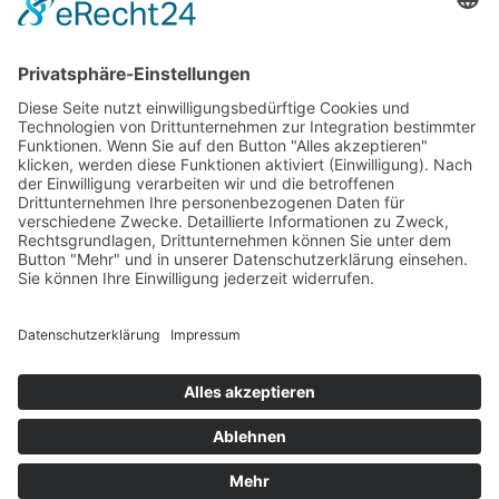
Kontakt
Goldstraße 41
97274 Leinach
09364.8080-20
info@ff-oberleinach.de
Kontakt
Login
© FFw Oberleinach 2026
Mobile Menu Toggle
Startseite
Termine
Aktive Wehr
Verein
Oldtimer