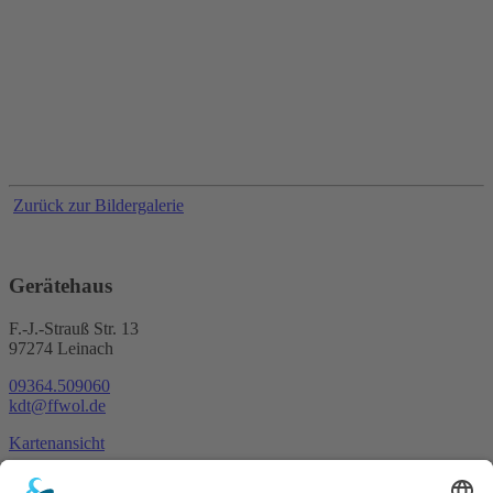
Zurück zur Bildergalerie
Gerätehaus
F.-J.-Strauß Str. 13
97274 Leinach
09364.509060
kdt@ffwol.de
Kartenansicht
Im Notfall