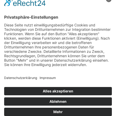
Im Notfall
Kontakt
Goldstraße 41
97274 Leinach
09364.8080-20
info@ff-oberleinach.de
Kontakt
© FFw Oberleinach 2026
Mobile Menu Toggle
Startseite
Termine
Aktive Wehr
Verein
Oldtimer