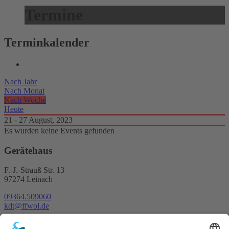
Termine
Terminkalender
Nach Jahr
Nach Monat
Nach Woche
Heute
21 - 27 August, 2023
Es wurden keine Events gefunden
Gerätehaus
F.-J.-Strauß Str. 13
97274 Leinach
09364.509060
kdt@ffwol.de
Kartenansicht