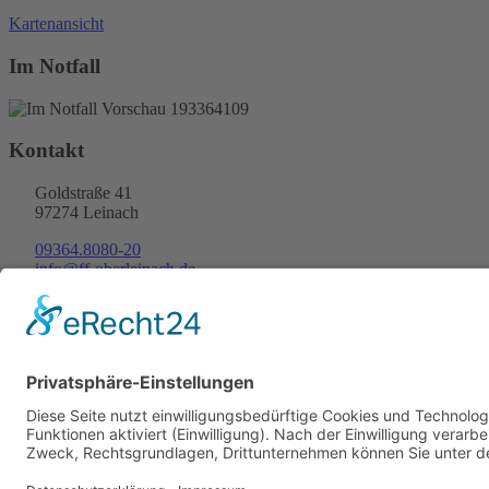
Kartenansicht
Im Notfall
Kontakt
Goldstraße 41
97274 Leinach
09364.8080-20
info@ff-oberleinach.de
Kontakt
© FFw Oberleinach 2026
Mobile Menu Toggle
Startseite
Termine
Aktive Wehr