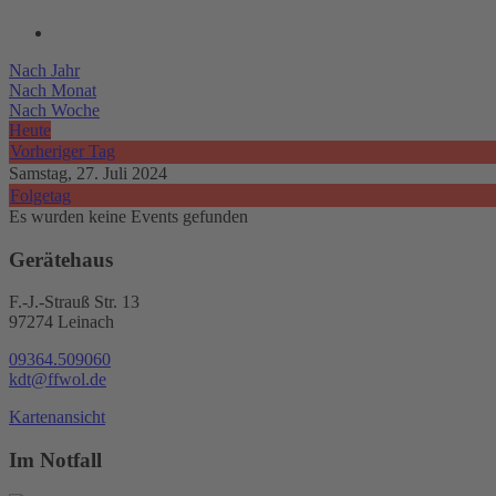
Nach Jahr
Nach Monat
Nach Woche
Heute
Vorheriger Tag
Samstag, 27. Juli 2024
Folgetag
Es wurden keine Events gefunden
Gerätehaus
F.-J.-Strauß Str. 13
97274 Leinach
09364.509060
kdt@ffwol.de
Kartenansicht
Im Notfall