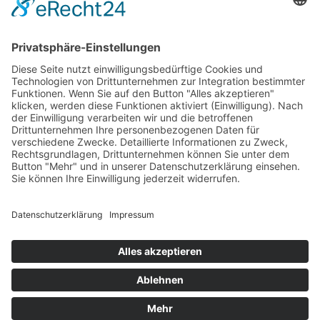
Im Notfall
Kontakt
Goldstraße 41
97274 Leinach
09364.8080-20
info@ff-oberleinach.de
Kontakt
© FFw Oberleinach 2026
Mobile Menu Toggle
Startseite
Termine
Aktive Wehr
Verein
Oldtimer