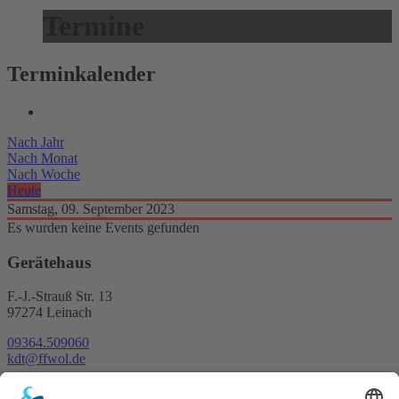
Termine
Terminkalender
Nach Jahr
Nach Monat
Nach Woche
Heute
Samstag, 09. September 2023
Es wurden keine Events gefunden
Gerätehaus
F.-J.-Strauß Str. 13
97274 Leinach
09364.509060
kdt@ffwol.de
Kartenansicht