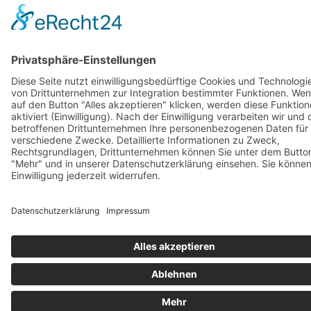
Goldstraße 41
97274 Leinach
09364.8080-20
info@ff-oberleinach.de
Kontakt
© FFw Oberleinach 2026