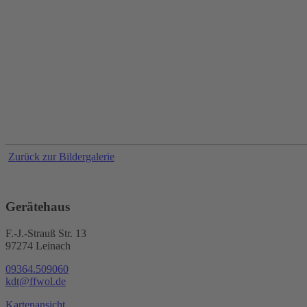
Zurück zur Bildergalerie
Gerätehaus
F.-J.-Strauß Str. 13
97274 Leinach
09364.509060
kdt@ffwol.de
Kartenansicht