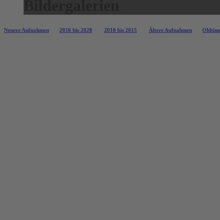
Bildergalerien
Neuere Aufnahmen
2016 bis 2020
2010 bis 2015
Ältere Aufnahmen
Oldtime