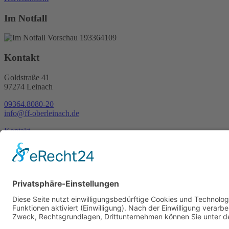
Im Notfall
Kontakt
Goldstraße 41
97274 Leinach
09364.8080-20
info@ff-oberleinach.de
Kontakt
Login
© FFw Oberleinach 2026
Mobile Menu Toggle
Startseite
Termine