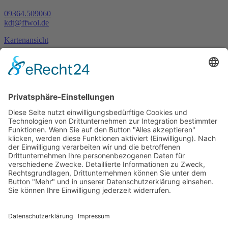
09364.509060
kdt@ffwol.de
Kartenansicht
Im Notfall
Kontakt
Goldstraße 41
97274 Leinach
09364.8080-20
info@ff-oberleinach.de
Kontakt
Login
© FFw Oberleinach 2026