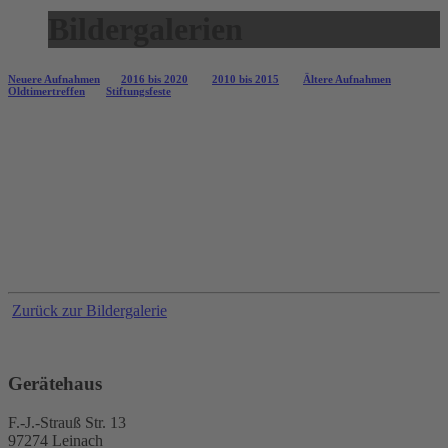
Bildergalerien
Neuere Aufnahmen
2016 bis 2020
2010 bis 2015
Ältere Aufnahmen
Oldtimertreffen
Stiftungsfeste
Zurück zur Bildergalerie
Gerätehaus
F.-J.-Strauß Str. 13
97274 Leinach